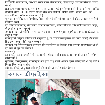
त्रिकोणीय संचार टावर, चार-कोने संचार टावर, केबल टावर, सिंगल-ट्यूब टावर बनाने वाली पेशेवर
कंपनी,
छलावरण संचार टॉवर और ट्रांसमिशन लाइनटॉवर। एकीकृत डिजाइन, निर्माण और विपणन, वार्षिक
उत्पादन क्षमता 30,000 टन से अधिक तक पहुंच जाती है। कंपनी हमेशा "जीवित रहने" की
व्यावसायिक रणनीति का पालन करती है
गुणवत्ता से, क्रेडिट द्वारा विकसित, विज्ञान और प्रौद्योगिकी द्वारा दक्षता में वृद्धि", लगातार तकनीकी
परिवर्तन करना,
पूर्ण उत्पादन उपकरण, विश्वसनीय उत्पादन प्रक्रिया, उन्नत सीएनसी कोण स्टील उत्पादन लाइन,
सीएनसी शीट को अपनाने;
उत्पादन लाइन और विभिन्न सहायक उपकरण।उपकरण में प्रथम श्रेणी का लौह टावर स्टेकआउट
केंद्र है, सभी
जो माइक्रो कंप्यूटर लॉफ्टिंग को लागू करते हैं, जो प्रसंस्करण गुणवत्ता की गारंटी देता है और इसके
लिए एक मजबूत गारंटी प्रदान करता है
उत्पादन, जो विभिन्न प्रकार के टावरों और सबस्टेशन के डिजाइन और उत्पादन आवश्यकताओं को
पूरी तरह से पूरा कर सकता है
संरचनाएं।
हमारे स्टील टावर उत्पादों ने चीन टावर, चीन मोबाइल, चीन समेत हमारे ग्राहकों से अच्छी प्रतिष्ठा
हासिल की है
यूनिकॉम, चीन दूरसंचार, राज्य ग्रिड और इतने पर। इसके अलावा, हमारे उत्पादों को भी कई देशों में
निर्यात किया गया था और
दक्षिण अमेरिकी, अफ्रीका, दक्षिण पूर्व एशिया और आयरलैंड सहित क्षेत्रों।
उत्पादन की प्रक्रिया