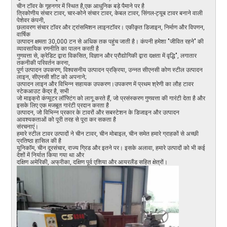
चीन टॉवर के गृहनगर में स्थित है
,
एक आधुनिक बड़े पैमाने पर है
त्रिकोणीय संचार टावर, चार-कोने संचार टावर, केबल टावर, सिंगल-ट्यूब टावर बनाने वाली
पेशेवर कंपनी,
छलावरण संचार टॉवर और ट्रांसमिशन लाइनटॉवर। एकीकृत डिजाइन, निर्माण और विपणन,
वार्षिक
उत्पादन क्षमता 30,000 टन से अधिक तक पहुंच जाती है। कंपनी हमेशा "जीवित रहने" की
व्यावसायिक रणनीति का पालन करती है
गुणवत्ता से, क्रेडिट द्वारा विकसित, विज्ञान और प्रौद्योगिकी द्वारा दक्षता में वृद्धि", लगातार
तकनीकी परिवर्तन करना,
पूर्ण उत्पादन उपकरण, विश्वसनीय उत्पादन प्रक्रिया, उन्नत सीएनसी कोण स्टील उत्पादन
लाइन, सीएनसी शीट को अपनाने;
उत्पादन लाइन और विभिन्न सहायक उपकरण।उपकरण में प्रथम श्रेणी का लौह टावर
स्टेकआउट केंद्र है, सभी
जो माइक्रो कंप्यूटर लॉफ्टिंग को लागू करते हैं, जो प्रसंस्करण गुणवत्ता की गारंटी देता है और
इसके लिए एक मजबूत गारंटी प्रदान करता है
उत्पादन, जो विभिन्न प्रकार के टावरों और सबस्टेशन के डिजाइन और उत्पादन
आवश्यकताओं को पूरी तरह से पूरा कर सकता है
संरचनाएं।
हमारे स्टील टावर उत्पादों ने चीन टावर, चीन मोबाइल, चीन समेत हमारे ग्राहकों से अच्छी
प्रतिष्ठा हासिल की है
यूनिकॉम, चीन दूरसंचार, राज्य ग्रिड और इतने पर। इसके अलावा, हमारे उत्पादों को भी कई
देशों में निर्यात किया गया था और
दक्षिण अमेरिकी, अफ्रीका, दक्षिण पूर्व एशिया और आयरलैंड सहित क्षेत्रों।