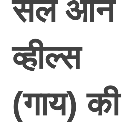
सेल ऑन
व्हील्स
(गाय) की