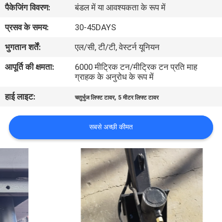
पैकेजिंग विवरण:
बंडल में या आवश्यकता के रूप में
गुणवत्ता
नियंत्रण
प्रसव के समय:
30-45DAYS
भुगतान शर्तें:
एल/सी, टी/टी, वेस्टर्न यूनियन
संपर्क
आपूर्ति की क्षमता:
6000 मीट्रिक टन/मीट्रिक टन प्रति माह
करें
ग्राहक के अनुरोध के रूप में
हाई लाइट:
,
चतुर्भुज लिफ्ट टावर
5 मीटर लिफ्ट टावर
समाचार
सबसे अच्छी कीमत
एक
उद्धरण
की
विनती
करे