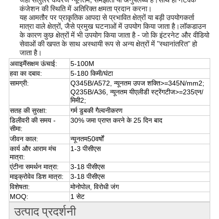
कंजेशन की स्थिति में अतिरिक्त क्षमता प्रदान करना।
यह आमतौर पर प्राकृतिक आपदा से प्रभावित क्षेत्रों या बड़ी उपयोगकर्ता
मात्रा वाले क्षेत्रों, जैसे प्रमुख घटनाओं में उपयोग किया जाता है।लॉकडाउन
के कारण कुछ क्षेत्रों में भी उपयोग किया जाता है - जो कि इंटरनेट और वीडियो
सेवाओं की खपत के साथ अस्थायी रूप से अन्य क्षेत्रों में "स्थानांतरित" हो
जाता है।
अवाइ
मैं
सक्षम ऊंचाई:
5-100M
हवा का दबाव:
5-180 किमी/घंटा
सामग्री:
Q345B/A572, न्यूनतम उपज शक्ति>=345N/mm2;
Q235B/A36, न्यूनतम यी
एली
डी स्ट्रेंग
टी
ज>=235एन/
मिमी2;
सतह की सुरक्षा
:
गर्म डुबकी गैल्वनीकरण
डिलीवरी की समय -
30% जमा प्राप्त करने के 25 दिन बाद
सीमा:
जीवन काल:
न्यूनतम
50
वर्षों
कार्य और आराम मंच
1-3 पीसीएस
मात्रा:
एंटीना समर्थन मात्रा:
3-18 पीसीएस
माइक्रोवेव डिश मात्रा:
3-18 पीसीएस
विशेषता:
मोनोपोल, विरोधी जंग
MOQ:
1 सेट
उत्पाद प्रदर्शनी