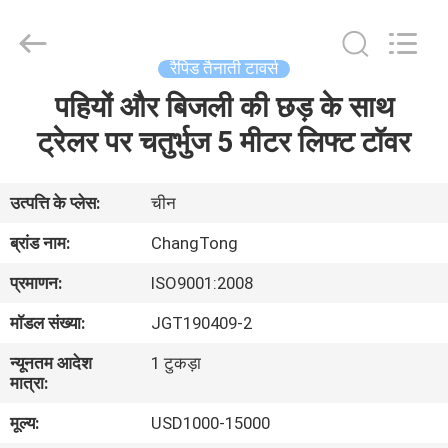
Changtong
Steel
Structure
Co.,
Ltd..
रैपिड तैनाती टावर्स
All
Rights
पहियों और बिजली की छड़ के साथ
घर
Reserved.
ट्रेलर पर चतुर्भुज 5 मीटर लिफ्ट टॉवर
उत्पादों
उत्पत्ति के प्लेस:
चीन
हमारे
ब्रांड नाम:
ChangTong
बारे
प्रमाणन:
ISO9001:2008
में
मॉडल संख्या:
JGT190409-2
न्यूनतम आदेश
1 टुकड़ा
कारखाना
मात्रा:
भ्रमण
मूल्य:
USD1000-15000