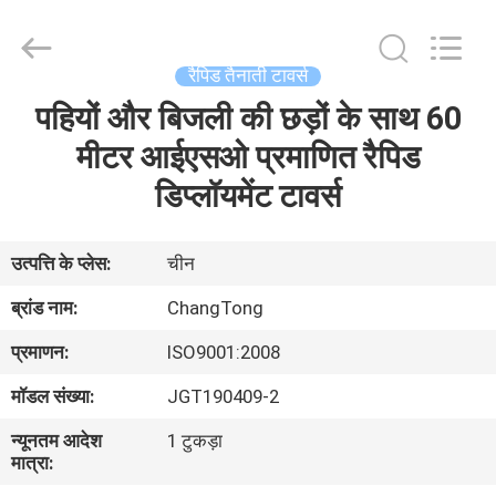
Changtong
Steel
Structure
Co.,
Ltd..
रैपिड तैनाती टावर्स
All
Rights
पहियों और बिजली की छड़ों के साथ 60
घर
Reserved.
मीटर आईएसओ प्रमाणित रैपिड
उत्पादों
डिप्लॉयमेंट टावर्स
हमारे
उत्पत्ति के प्लेस:
चीन
बारे
ब्रांड नाम:
ChangTong
में
प्रमाणन:
ISO9001:2008
मॉडल संख्या:
JGT190409-2
कारखाना
न्यूनतम आदेश
1 टुकड़ा
भ्रमण
मात्रा: