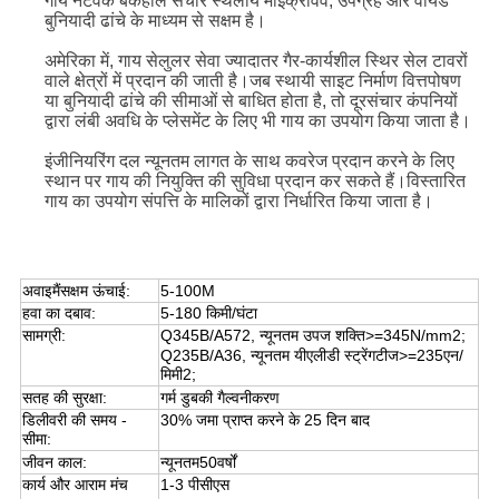
गाय नेटवर्क बैकहॉल संचार स्थलीय माइक्रोवेव, उपग्रह और वायर्ड
बुनियादी ढांचे के माध्यम से सक्षम है।
अमेरिका में, गाय सेलुलर सेवा ज्यादातर गैर-कार्यशील स्थिर सेल टावरों
वाले क्षेत्रों में प्रदान की जाती है।जब स्थायी साइट निर्माण वित्तपोषण
या बुनियादी ढांचे की सीमाओं से बाधित होता है, तो दूरसंचार कंपनियों
द्वारा लंबी अवधि के प्लेसमेंट के लिए भी गाय का उपयोग किया जाता है।
इंजीनियरिंग दल न्यूनतम लागत के साथ कवरेज प्रदान करने के लिए
स्थान पर गाय की नियुक्ति की सुविधा प्रदान कर सकते हैं।विस्तारित
गाय का उपयोग संपत्ति के मालिकों द्वारा निर्धारित किया जाता है।
अवाइ
मैं
सक्षम ऊंचाई:
5-100M
हवा का दबाव:
5-180 किमी/घंटा
सामग्री:
Q345B/A572, न्यूनतम उपज शक्ति>=345N/mm2;
Q235B/A36, न्यूनतम यी
एली
डी स्ट्रेंग
टी
ज>=235एन/
मिमी2;
सतह की सुरक्षा
:
गर्म डुबकी गैल्वनीकरण
डिलीवरी की समय -
30% जमा प्राप्त करने के 25 दिन बाद
सीमा:
जीवन काल:
न्यूनतम
50
वर्षों
कार्य और आराम मंच
1-3 पीसीएस