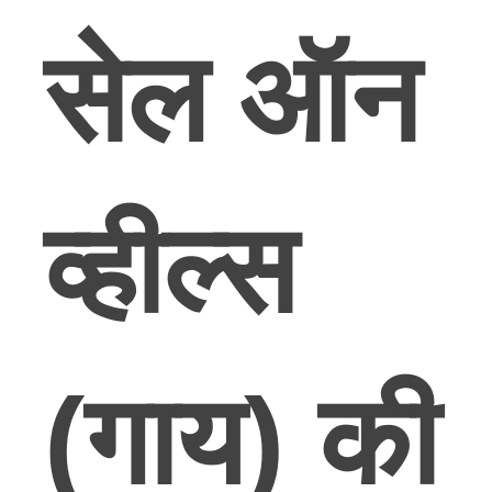
सेल ऑन
व्हील्स
(गाय) की