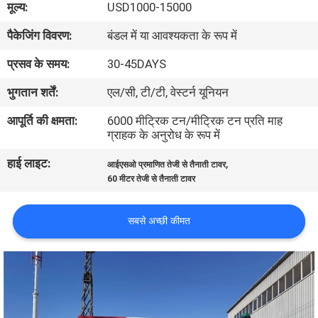
मूल्य:
USD1000-15000
गुणवत्ता
पैकेजिंग विवरण:
बंडल में या आवश्यकता के रूप में
नियंत्रण
प्रसव के समय:
30-45DAYS
संपर्क
भुगतान शर्तें:
एल/सी, टी/टी, वेस्टर्न यूनियन
करें
आपूर्ति की क्षमता:
6000 मीट्रिक टन/मीट्रिक टन प्रति माह
ग्राहक के अनुरोध के रूप में
समाचार
हाई लाइट:
,
आईएसओ प्रमाणित तेजी से तैनाती टावर
60 मीटर तेजी से तैनाती टावर
एक
सबसे अच्छी कीमत
उद्धरण
की
विनती
करे