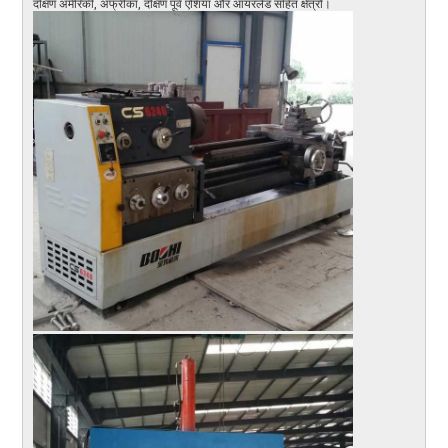
दक्षिण अमेरिकी, अफ्रीका, दक्षिण पूर्व एशिया और आयरलैंड सहित क्षेत्रों।