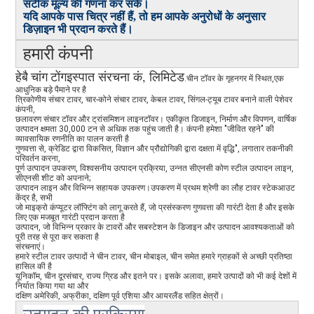
सटीक मूल्य की गणना कर सकें।
यदि आपके पास चित्र नहीं हैं, तो हम आपके अनुरोधों के अनुसार
डिज़ाइन भी प्रदान करते हैं।
हमारी कंपनी
इस्पात संरचना कं, लिमिटेड
हेबै चांग टोंग
.चीन टॉवर के गृहनगर में स्थित
,
एक
आधुनिक बड़े पैमाने पर है
त्रिकोणीय संचार टावर, चार-कोने संचार टावर, केबल टावर, सिंगल-ट्यूब टावर बनाने वाली पेशेवर
कंपनी,
छलावरण संचार टॉवर और ट्रांसमिशन लाइनटॉवर। एकीकृत डिजाइन, निर्माण और विपणन, वार्षिक
उत्पादन क्षमता 30,000 टन से अधिक तक पहुंच जाती है। कंपनी हमेशा "जीवित रहने" की
व्यावसायिक रणनीति का पालन करती है
गुणवत्ता से, क्रेडिट द्वारा विकसित, विज्ञान और प्रौद्योगिकी द्वारा दक्षता में वृद्धि", लगातार तकनीकी
परिवर्तन करना,
पूर्ण उत्पादन उपकरण, विश्वसनीय उत्पादन प्रक्रिया, उन्नत सीएनसी कोण स्टील उत्पादन लाइन,
सीएनसी शीट को अपनाने;
उत्पादन लाइन और विभिन्न सहायक उपकरण।उपकरण में प्रथम श्रेणी का लौह टावर स्टेकआउट
केंद्र है, सभी
जो माइक्रो कंप्यूटर लॉफ्टिंग को लागू करते हैं, जो प्रसंस्करण गुणवत्ता की गारंटी देता है और इसके
लिए एक मजबूत गारंटी प्रदान करता है
उत्पादन, जो विभिन्न प्रकार के टावरों और सबस्टेशन के डिजाइन और उत्पादन आवश्यकताओं को
पूरी तरह से पूरा कर सकता है
संरचनाएं।
हमारे स्टील टावर उत्पादों ने चीन टावर, चीन मोबाइल, चीन समेत हमारे ग्राहकों से अच्छी प्रतिष्ठा
हासिल की है
यूनिकॉम, चीन दूरसंचार, राज्य ग्रिड और इतने पर। इसके अलावा, हमारे उत्पादों को भी कई देशों में
निर्यात किया गया था और
दक्षिण अमेरिकी, अफ्रीका, दक्षिण पूर्व एशिया और आयरलैंड सहित क्षेत्रों।