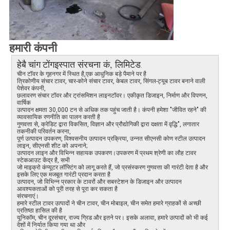
हमारी कंपनी
इस्पात संरचना कं, लिमिटेड
हेबै चांग टोंग
.
चीन टॉवर के गृहनगर में स्थित है
,
एक आधुनिक बड़े पैमाने पर है
त्रिकोणीय संचार टावर, चार-कोने संचार टावर, केबल टावर, सिंगल-ट्यूब टावर बनाने वाली
पेशेवर कंपनी,
छलावरण संचार टॉवर और ट्रांसमिशन लाइनटॉवर। एकीकृत डिजाइन, निर्माण और विपणन,
वार्षिक
उत्पादन क्षमता 30,000 टन से अधिक तक पहुंच जाती है। कंपनी हमेशा "जीवित रहने" की
व्यावसायिक रणनीति का पालन करती है
गुणवत्ता से, क्रेडिट द्वारा विकसित, विज्ञान और प्रौद्योगिकी द्वारा दक्षता में वृद्धि", लगातार
तकनीकी परिवर्तन करना,
पूर्ण उत्पादन उपकरण, विश्वसनीय उत्पादन प्रक्रिया, उन्नत सीएनसी कोण स्टील उत्पादन
लाइन, सीएनसी शीट को अपनाने;
उत्पादन लाइन और विभिन्न सहायक उपकरण।उपकरण में प्रथम श्रेणी का लौह टावर
स्टेकआउट केंद्र है, सभी
जो माइक्रो कंप्यूटर लॉफ्टिंग को लागू करते हैं, जो प्रसंस्करण गुणवत्ता की गारंटी देता है और
इसके लिए एक मजबूत गारंटी प्रदान करता है
उत्पादन, जो विभिन्न प्रकार के टावरों और सबस्टेशन के डिजाइन और उत्पादन
आवश्यकताओं को पूरी तरह से पूरा कर सकता है
संरचनाएं।
हमारे स्टील टावर उत्पादों ने चीन टावर, चीन मोबाइल, चीन समेत हमारे ग्राहकों से अच्छी
प्रतिष्ठा हासिल की है
यूनिकॉम, चीन दूरसंचार, राज्य ग्रिड और इतने पर। इसके अलावा, हमारे उत्पादों को भी कई
देशों में निर्यात किया गया था और