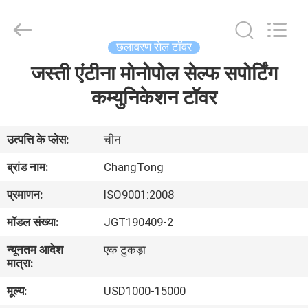
Changtong
Steel
Structure
Co.,
Ltd..
छलावरण सेल टॉवर
All
Rights
जस्ती एंटीना मोनोपोल सेल्फ सपोर्टिंग
घर
Reserved.
कम्युनिकेशन टॉवर
उत्पादों
उत्पत्ति के प्लेस:
चीन
हमारे
ब्रांड नाम:
ChangTong
बारे
प्रमाणन:
ISO9001:2008
में
मॉडल संख्या:
JGT190409-2
न्यूनतम आदेश
एक टुकड़ा
कारखाना
मात्रा:
भ्रमण
मूल्य:
USD1000-15000