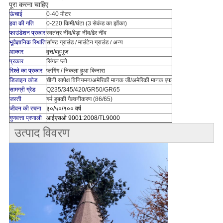
पूरा करना चाहिए
ऊंचाई
0-40 मीटर
हवा की गति
0-220 किमी/घंटा (3 सेकंड का झोंका)
फाउंडेशन प्रकार
स्वतंत्र नींव/बेड़ा नींव/ढेर नींव
भूवैज्ञानिक स्थिति
सॉफ्ट ग्राउंड / माउंटेन ग्राउंड / अन्य
आकार
वृत्त/बहुभुज
प्रकार
सिंगल प्लो
रिश्ते का प्रकार
प्लगिंग / निकला हुआ किनारा
डिजाइन कोड
चीनी सापेक्ष विनियमन/अमेरिकी मानक जी/अमेरिकी मानक एफ
सामग्री ग्रेड
Q235/345/420/GR50/GR65
जस्ती
गर्म डुबकी गैल्वनीकरण (86/65)
जीवन की रचना
३०/५०/१०० वर्ष
गुणवत्ता प्रणाली
आईएसओ 9001:2008/TL9000
उत्पाद विवरण