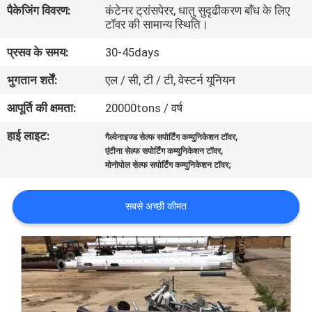
पैकेजिंग विवरण:
कंटेनर ट्रांसपेरर, धातु सुदृढीकरण बाँध के लिए
गुणवत्ता
टॉवर की सामान्य स्थिति।
नियंत्रण
प्रसव के समय:
30-45days
भुगतान शर्तें:
एल / सी, टी / टी, वेस्टर्न यूनियन
संपर्क
करें
आपूर्ति की क्षमता:
20000tons / वर्ष
हाई लाइट:
,
गैल्वेनाइज्ड सेल्फ सपोर्टिंग कम्युनिकेशन टॉवर
,
समाचार
एंटीना सेल्फ सपोर्टिंग कम्युनिकेशन टॉवर
मोनोपोल सेल्फ सपोर्टिंग कम्युनिकेशन टॉवर;
एक
सबसे अच्छी कीमत
उद्धरण
की
विनती
करे